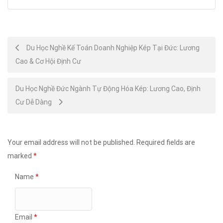
Post
Du Học Nghề Kế Toán Doanh Nghiệp Kép Tại Đức: Lương
Cao & Cơ Hội Định Cư
navigation
Du Học Nghề Đức Ngành Tự Động Hóa Kép: Lương Cao, Định
Cư Dễ Dàng
Your email address will not be published.
Required fields are
marked
*
Name
*
Email
*