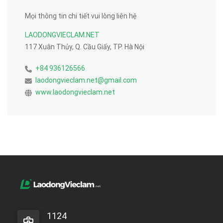
Mọi thông tin chi tiết vui lòng liên hệ
LAODONGVIECLAM.NET
117 Xuân Thủy, Q. Cầu Giấy, TP. Hà Nội
+84 936126566
laodongvieclam.net@gmail.com
www.laodongvieclam.net
1124