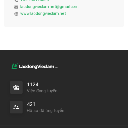
laodongvieclam.net@gmail.com
www.laodongvieclam.net
1124
Việc đang tuyển
421
Hồ sơ đã ứng tuyển