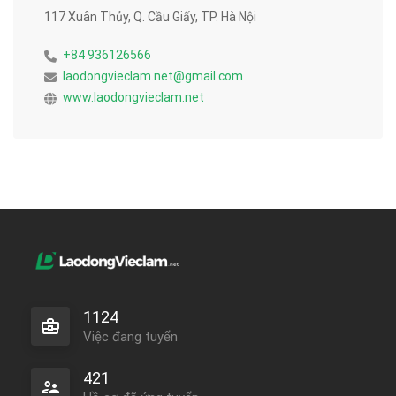
117 Xuân Thủy, Q. Cầu Giấy, TP. Hà Nội
+84 936126566
laodongvieclam.net@gmail.com
www.laodongvieclam.net
1124
Việc đang tuyển
421