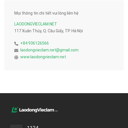
Mọi thông tin chi tiết vui lòng liên hệ
LAODONGVIECLAM.NET
117 Xuân Thủy, Q. Cầu Giấy, TP. Hà Nội
+84 936126566
laodongvieclam.net@gmail.com
www.laodongvieclam.net
1124