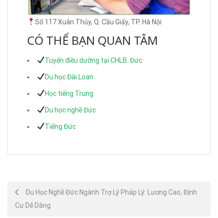
Số 117 Xuân Thủy, Q. Cầu Giấy, TP. Hà Nội
CÓ THỂ BẠN QUAN TÂM
Tuyển điều dưỡng tại CHLB. Đức
Du học Đài Loan
Học tiếng Trung
Du học nghề Đức
Tiếng Đức
Post
Du Học Nghề Đức Ngành Trợ Lý Pháp Lý: Lương Cao, Định
Cư Dễ Dàng
navigation