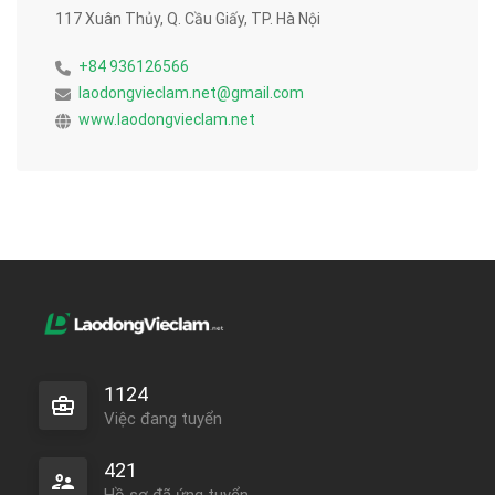
117 Xuân Thủy, Q. Cầu Giấy, TP. Hà Nội
+84 936126566
laodongvieclam.net@gmail.com
www.laodongvieclam.net
1124
Việc đang tuyển
421