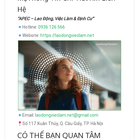
Hệ
“APEC – Lao Động, Việc Làm & Định Cư”
Hotline:
0936 126 566
Website:
https://laodongvieclam.net
Email:
laodongvieclam.net@gmail.com
Số 117 Xuân Thủy, Q. Cầu Giấy, TP. Hà Nội
CÓ THỂ BẠN QUAN TÂM