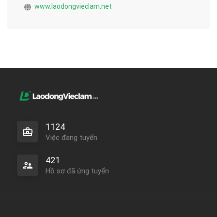
www.laodongvieclam.net
1124
Việc đang tuyển
421
Hồ sơ đã ứng tuyển