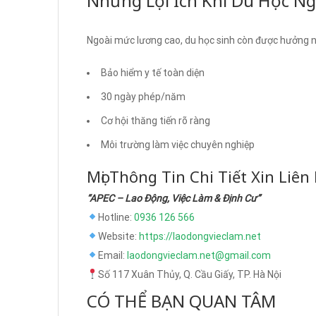
Những Lợi Ích Khi Du Học Ng
Ngoài mức lương cao, du học sinh còn được hưởng nh
Bảo hiểm y tế toàn diện
30 ngày phép/năm
Cơ hội thăng tiến rõ ràng
Môi trường làm việc chuyên nghiệp
Mọi Thông Tin Chi Tiết Xin Liên
“APEC – Lao Động, Việc Làm & Định Cư”
Hotline:
0936 126 566
Website:
https://laodongvieclam.net
Email:
laodongvieclam.net@gmail.com
Số 117 Xuân Thủy, Q. Cầu Giấy, TP. Hà Nội
CÓ THỂ BẠN QUAN TÂM