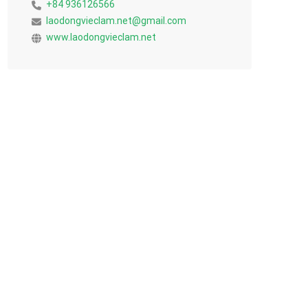
+84 936126566
laodongvieclam.net@gmail.com
www.laodongvieclam.net