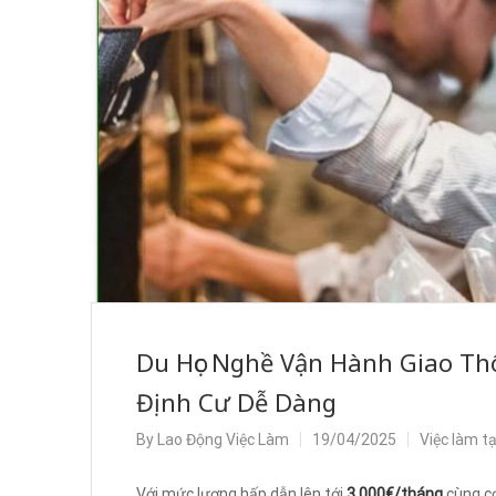
Du Học Nghề Vận Hành Giao Th
Định Cư Dễ Dàng
By
Lao Động Việc Làm
19/04/2025
Việc làm t
Với mức lương hấp dẫn lên tới
3.000€/tháng
cùng cơ