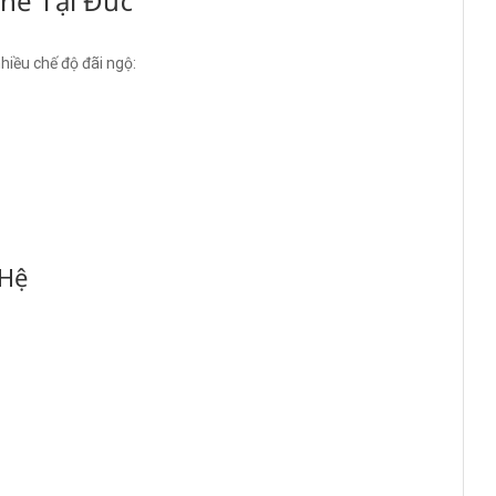
hề Tại Đức
iều chế độ đãi ngộ:
 Hệ