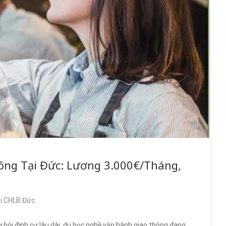
ông Tại Đức: Lương 3.000€/Tháng,
ại CHLB Đức
 hội định cư lâu dài, du học nghề vận hành giao thông đang