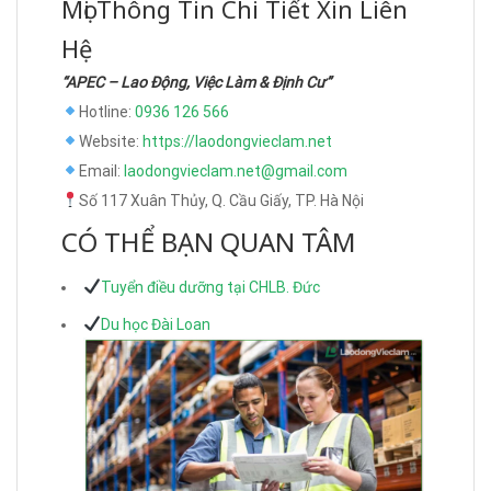
Mọi Thông Tin Chi Tiết Xin Liên
Hệ
“APEC – Lao Động, Việc Làm & Định Cư”
Hotline:
0936 126 566
Website:
https://laodongvieclam.net
Email:
laodongvieclam.net@gmail.com
Số 117 Xuân Thủy, Q. Cầu Giấy, TP. Hà Nội
CÓ THỂ BẠN QUAN TÂM
Tuyển điều dưỡng tại CHLB. Đức
Du học Đài Loan