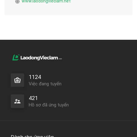
www.laodongvieclam.net
1124
Việc đang tuyển
421
Hồ sơ đã ứng tuyển
Dành cho ứng viên