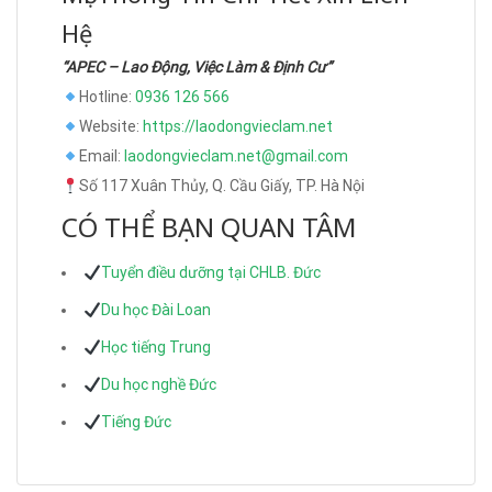
Hệ
“APEC – Lao Động, Việc Làm & Định Cư”
Hotline:
0936 126 566
Website:
https://laodongvieclam.net
Email:
laodongvieclam.net@gmail.com
Số 117 Xuân Thủy, Q. Cầu Giấy, TP. Hà Nội
CÓ THỂ BẠN QUAN TÂM
Tuyển điều dưỡng tại CHLB. Đức
Du học Đài Loan
Học tiếng Trung
Du học nghề Đức
Tiếng Đức