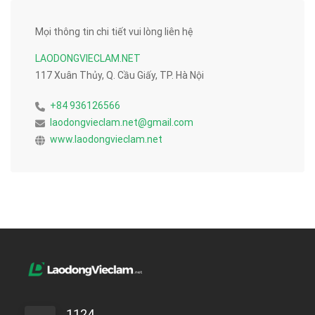
Mọi thông tin chi tiết vui lòng liên hệ
LAODONGVIECLAM.NET
117 Xuân Thủy, Q. Cầu Giấy, TP. Hà Nội
+84 936126566
laodongvieclam.net@gmail.com
www.laodongvieclam.net
1124