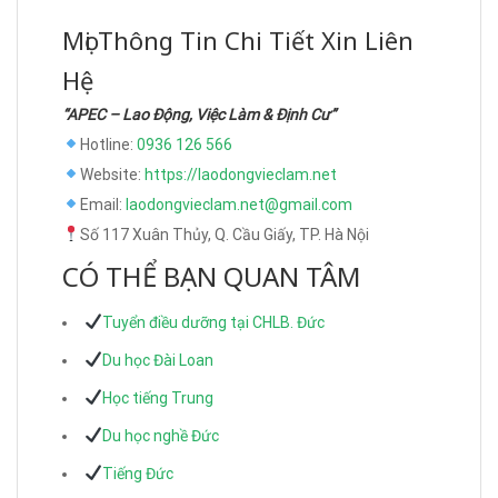
Mọi Thông Tin Chi Tiết Xin Liên
Hệ
“APEC – Lao Động, Việc Làm & Định Cư”
Hotline:
0936 126 566
Website:
https://laodongvieclam.net
Email:
laodongvieclam.net@gmail.com
Số 117 Xuân Thủy, Q. Cầu Giấy, TP. Hà Nội
CÓ THỂ BẠN QUAN TÂM
Tuyển điều dưỡng tại CHLB. Đức
Du học Đài Loan
Học tiếng Trung
Du học nghề Đức
Tiếng Đức