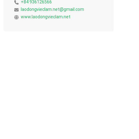
+84 936126566
laodongvieclam.net@gmail.com
www.laodongvieclam.net