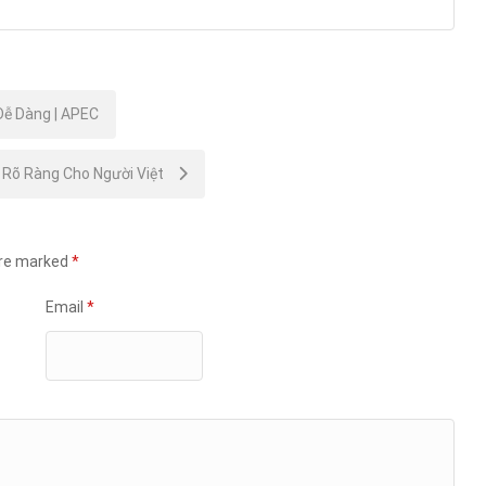
Dễ Dàng | APEC
ư Rõ Ràng Cho Người Việt
are marked
*
Email
*