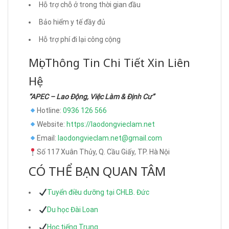
Hỗ trợ chỗ ở trong thời gian đầu
Bảo hiểm y tế đầy đủ
Hỗ trợ phí đi lại công cộng
Mọi Thông Tin Chi Tiết Xin Liên
Hệ
“APEC – Lao Động, Việc Làm & Định Cư”
Hotline:
0936 126 566
Website:
https://laodongvieclam.net
Email:
laodongvieclam.net@gmail.com
Số 117 Xuân Thủy, Q. Cầu Giấy, TP. Hà Nội
CÓ THỂ BẠN QUAN TÂM
Tuyển điều dưỡng tại CHLB. Đức
Du học Đài Loan
Học tiếng Trung