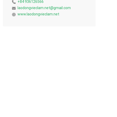
+84 936126566
laodongvieclam.net@gmail.com
www.laodongvieclam.net