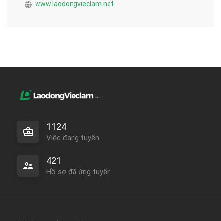
www.laodongvieclam.net
1124
Việc đang tuyển
421
Hồ sơ đã ứng tuyển