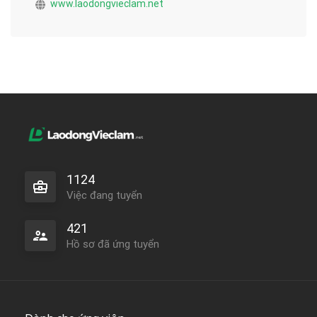
www.laodongvieclam.net
1124
Việc đang tuyển
421
Hồ sơ đã ứng tuyển