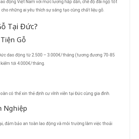
 lao động Việt Nam với mức lương hấp dẫn, chế độ đãi ngộ tốt
g cho những ai yêu thích sự sáng tạo cùng chất liệu gỗ.
Gỗ Tại Đức?
 Tiện Gỗ
i Đức dao động từ 2.500 – 3.000€/tháng (tương đương 70-85
ể kiếm tới 4.000€/tháng.
n có thể xin thẻ định cư vĩnh viễn tại Đức cùng gia đình.
n Nghiệp
i, đảm bảo an toàn lao động và môi trường làm việc thoải