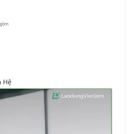
 gồm:
n Hệ