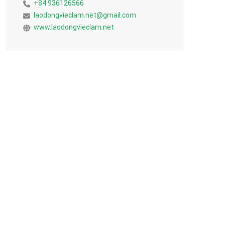
+84 936126566
laodongvieclam.net@gmail.com
www.laodongvieclam.net