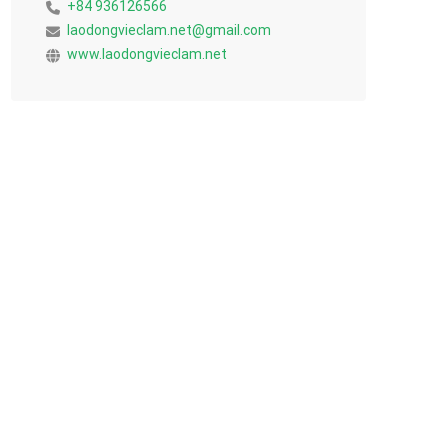
+84 936126566
laodongvieclam.net@gmail.com
www.laodongvieclam.net