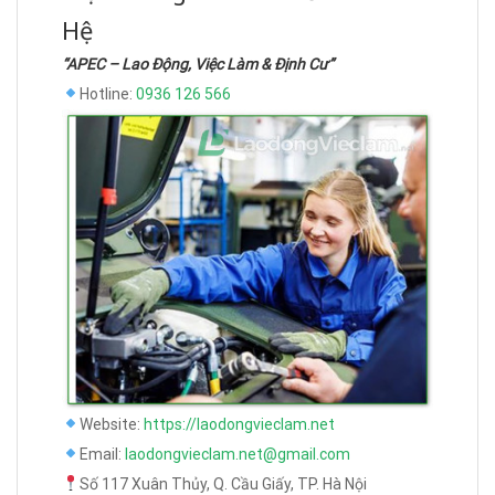
Hệ
“APEC – Lao Động, Việc Làm & Định Cư”
Hotline:
0936 126 566
Website:
https://laodongvieclam.net
Email:
laodongvieclam.net@gmail.com
Số 117 Xuân Thủy, Q. Cầu Giấy, TP. Hà Nội