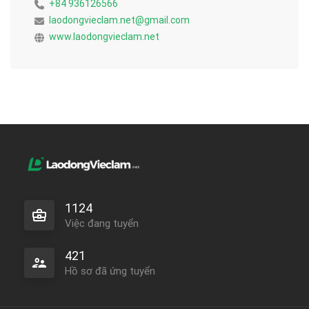
+84 936126566
laodongvieclam.net@gmail.com
www.laodongvieclam.net
1124
Việc đang tuyển
421
Hồ sơ đã ứng tuyển