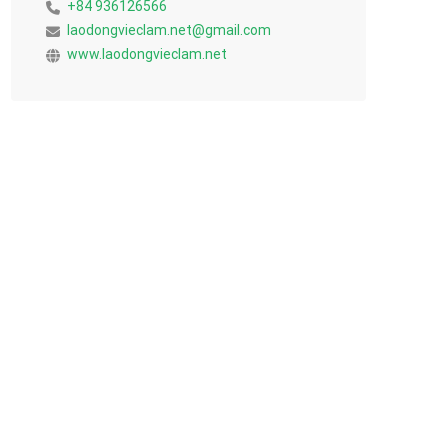
+84 936126566
laodongvieclam.net@gmail.com
www.laodongvieclam.net