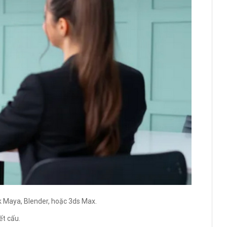
 Maya, Blender, hoặc 3ds Max.
ết cấu.