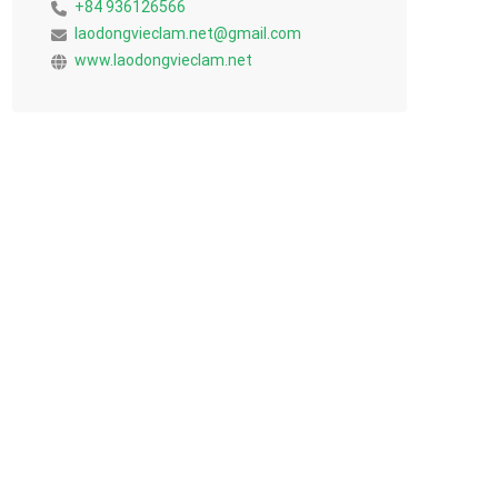
+84 936126566
laodongvieclam.net@gmail.com
www.laodongvieclam.net