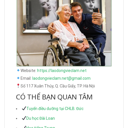
Website:
https://laodongvieclam.net
Email:
laodongvieclam.net@gmail.com
Số 117 Xuân Thủy, Q. Cầu Giấy, TP. Hà Nội
CÓ THỂ BẠN QUAN TÂM
Tuyển điều dưỡng tại CHLB. Đức
Du học Đài Loan
Học tiếng Trung