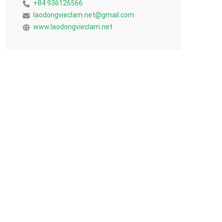
+84 936126566
laodongvieclam.net@gmail.com
www.laodongvieclam.net