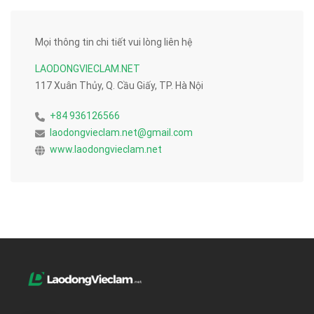
Mọi thông tin chi tiết vui lòng liên hệ
LAODONGVIECLAM.NET
117 Xuân Thủy, Q. Cầu Giấy, TP. Hà Nội
+84 936126566
laodongvieclam.net@gmail.com
www.laodongvieclam.net