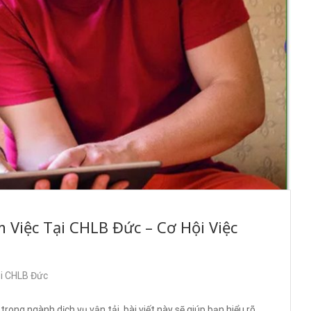
 Việc Tại CHLB Đức – Cơ Hội Việc
ại CHLB Đức
rong ngành dịch vụ vận tải, bài viết này sẽ giúp bạn hiểu rõ