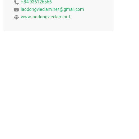
+84 936126566
laodongvieclam.net@gmail.com
www.laodongvieclam.net