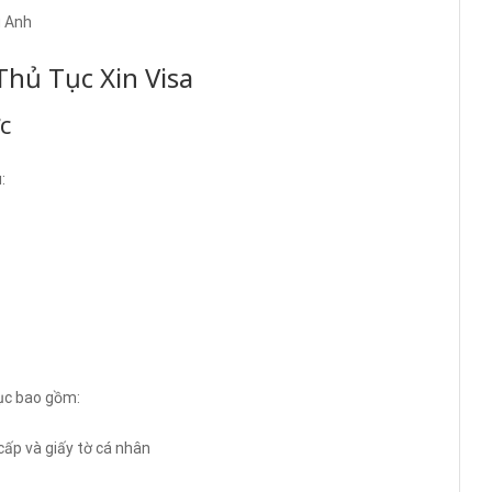
g Anh
Thủ Tục Xin Visa
c
:
tục bao gồm:
cấp và giấy tờ cá nhân