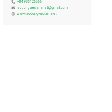
+84 936126566
laodongvieclam.net@gmail.com
www.laodongvieclam.net