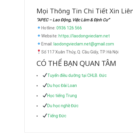
Mọi Thông Tin Chi Tiết Xin Liê
“APEC – Lao Động, Việc Làm & Định Cư”
Hotline:
0936 126 566
Website:
https://laodongvieclam.net
Email:
laodongvieclam.net@gmail.com
Số 117 Xuân Thủy, Q. Cầu Giấy, TP. Hà Nội
CÓ THỂ BẠN QUAN TÂM
Tuyển điều dưỡng tại CHLB. Đức
Du học Đài Loan
Học tiếng Trung
Du học nghề Đức
Tiếng Đức