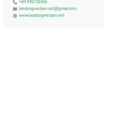
+84 936126566
laodongvieclam.net@gmail.com
www.laodongvieclam.net