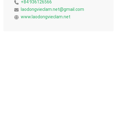
+84 936126566
laodongvieclam.net@gmail.com
www.laodongvieclam.net