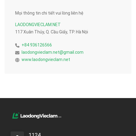
Mọi thông tin chi tiết vui lòng liên hệ
LAODONGVIECLAM.NET
117 Xuân Thủy, Q. Cầu Giấy, TP. Hà Nội
+84 936126566
laodongvieclam.net@gmail.com
www.laodongvieclam.net
1124