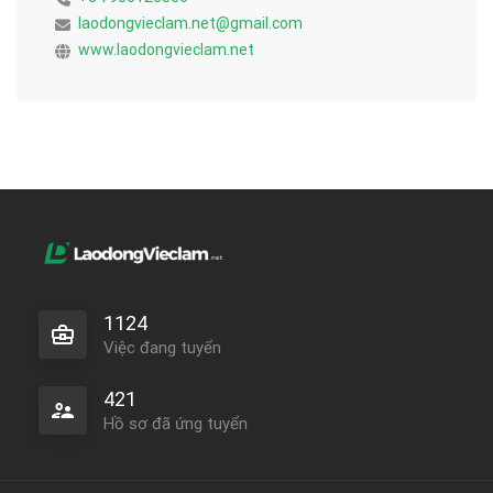
laodongvieclam.net@gmail.com
www.laodongvieclam.net
1124
Việc đang tuyển
421
Hồ sơ đã ứng tuyển