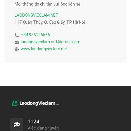
Mọi thông tin chi tiết vui lòng liên hệ
LAODONGVIECLAM.NET
117 Xuân Thủy, Q. Cầu Giấy, TP. Hà Nội
+84 936126566
laodongvieclam.net@gmail.com
www.laodongvieclam.net
1124
Việc đang tuyển