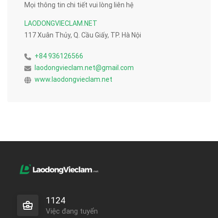
Mọi thông tin chi tiết vui lòng liên hệ
LAODONGVIECLAM.NET
117 Xuân Thủy, Q. Cầu Giấy, TP. Hà Nội
+84 936126566
laodongvieclam.net@gmail.com
www.laodongvieclam.net
1124
Việc đang tuyển