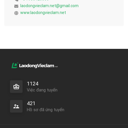
laodongvieclam.net@gmail.com
www.laodongvieclam.net
1124
Việc đang tuyển
421
Hồ sơ đã ứng tuyển