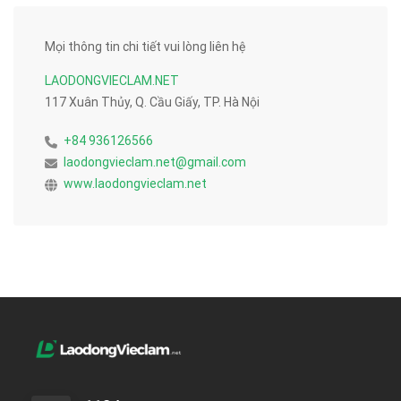
Mọi thông tin chi tiết vui lòng liên hệ
LAODONGVIECLAM.NET
117 Xuân Thủy, Q. Cầu Giấy, TP. Hà Nội
+84 936126566
laodongvieclam.net@gmail.com
www.laodongvieclam.net