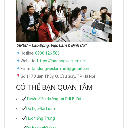
“APEC – Lao Động, Việc Làm & Định Cư”
Hotline:
0936 126 566
Website:
https://laodongvieclam.net
Email:
laodongvieclam.net@gmail.com
Số 117 Xuân Thủy, Q. Cầu Giấy, TP. Hà Nội
CÓ THỂ BẠN QUAN TÂM
Tuyển điều dưỡng tại CHLB. Đức
Du học Đài Loan
Học tiếng Trung
Du học nghề Đức