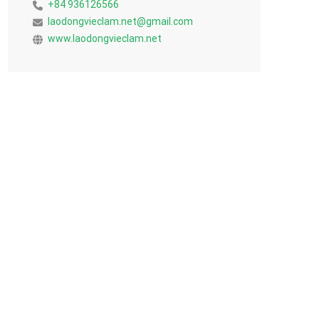
+84 936126566
laodongvieclam.net@gmail.com
www.laodongvieclam.net