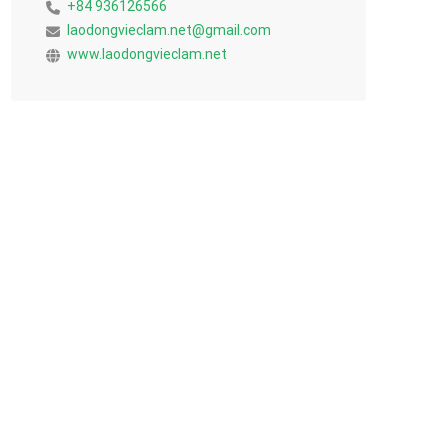
+84 936126566
laodongvieclam.net@gmail.com
www.laodongvieclam.net