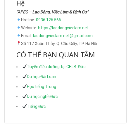
Hệ
“APEC – Lao Động, Việc Làm & Định Cư”
Hotline:
0936 126 566
Website:
https://laodongvieclam.net
Email:
laodongvieclam.net@gmail.com
Số 117 Xuân Thủy, Q. Cầu Giấy, TP. Hà Nội
CÓ THỂ BẠN QUAN TÂM
Tuyển điều dưỡng tại CHLB. Đức
Du học Đài Loan
Học tiếng Trung
Du học nghề Đức
Tiếng Đức