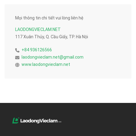
Mọi thông tin chi tiết vui lòng liên hệ
LAODONGVIECLAM.NET
117 Xuân Thủy, Q. Cầu Giấy, TP. Hà Nội
+84 936126566
laodongvieclam.net@gmail.com
www.laodongvieclam.net