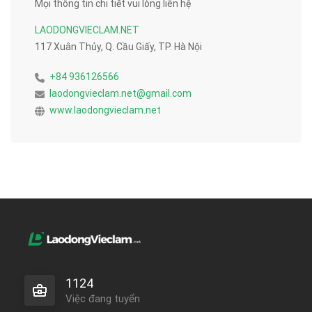
Mọi thông tin chi tiết vui lòng liên hệ
LAODONGVIECLAM.NET
117 Xuân Thủy, Q. Cầu Giấy, TP. Hà Nội
+84 936126566
laodongvieclam.net@gmail.com
www.laodongvieclam.net
1124
Việc đang tuyển