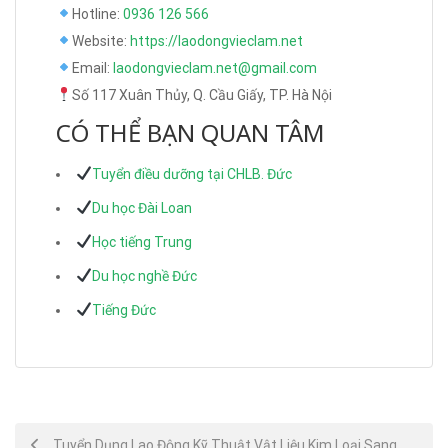
Hotline:
0936 126 566
Website:
https://laodongvieclam.net
Email:
laodongvieclam.net@gmail.com
Số 117 Xuân Thủy, Q. Cầu Giấy, TP. Hà Nội
CÓ THỂ BẠN QUAN TÂM
Tuyển điều dưỡng tại CHLB. Đức
Du học Đài Loan
Học tiếng Trung
Du học nghề Đức
Tiếng Đức
Post
Tuyển Dụng Lao Động Kỹ Thuật Vật Liệu Kim Loại Sang