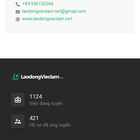
+84 936126566
laodongvieclam.net@gmail.com
www.laodongvieclam.net
1124
Việc đang tuyển
421
Hồ sơ đã ứng tuyển