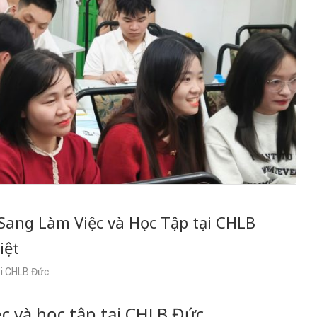
Sang Làm Việc và Học Tập tại CHLB
iệt
ại CHLB Đức
iệc và học tập tại CHLB Đức