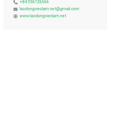
+84 936126566
laodongvieclam.net@gmail.com
www.laodongvieclam.net