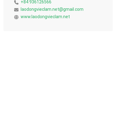
+84 936126566
laodongvieclam.net@gmail.com
www.laodongvieclam.net