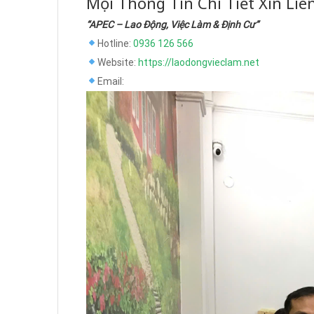
Mọi Thông Tin Chi Tiết Xin Liê
“APEC – Lao Động, Việc Làm & Định Cư”
Hotline:
0936 126 566
Website:
https://laodongvieclam.net
Email: