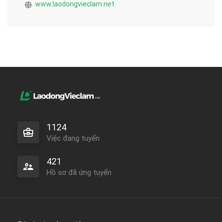
www.laodongvieclam.net
1124
Việc đang tuyển
421
Hồ sơ đã ứng tuyển