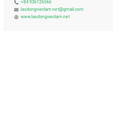
+84 936126566
laodongvieclam.net@gmail.com
www.laodongvieclam.net