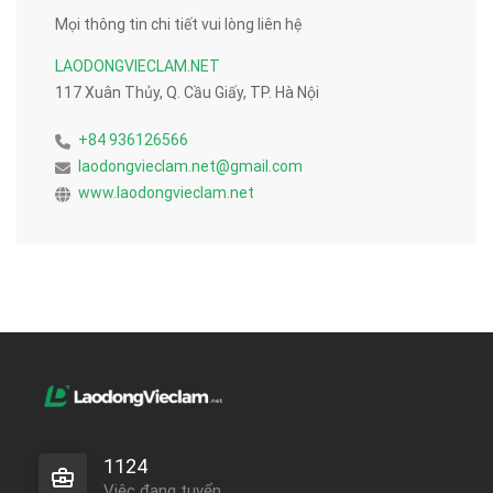
Mọi thông tin chi tiết vui lòng liên hệ
LAODONGVIECLAM.NET
117 Xuân Thủy, Q. Cầu Giấy, TP. Hà Nội
+84 936126566
laodongvieclam.net@gmail.com
www.laodongvieclam.net
1124
Việc đang tuyển