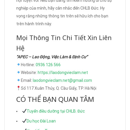
hội tuyệt vời. Nếu bạn đang tìm kiếm hướng đi cho sự
nghiệp của mình, hãy cân nhắc đến CHLB Đức. Hy
vọng rằng những thông tin trên sẽ hữu ích cho bạn
trên hành trình này.
Mọi Thông Tin Chi Tiết Xin Liên
Hệ
“APEC – Lao Động, Việc Làm & Định Cư”
Hotline:
0936 126 566
Website:
https://laodongvieclam.net
Email:
laodongvieclam.net@gmail.com
Số 117 Xuân Thủy, Q. Cầu Giấy, TP. Hà Nội
CÓ THỂ BẠN QUAN TÂM
Tuyển điều dưỡng tại CHLB. Đức
Du học Đài Loan