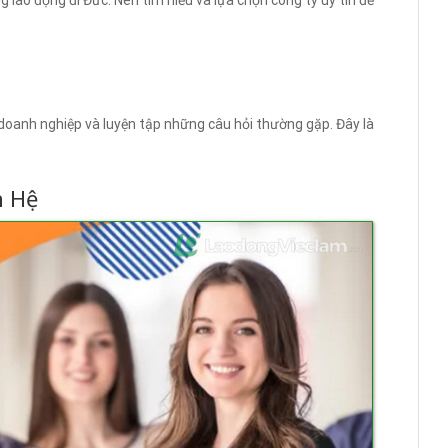
 lao động đi Đức. Nên tìm hiểu và lựa chọn công ty uy tín để
doanh nghiệp và luyện tập những câu hỏi thường gặp. Đây là
n Hệ