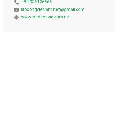
+84 936126566
laodongvieclam.net@gmail.com
www.laodongvieclam.net