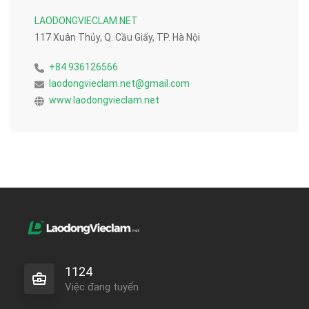
LAODONGVIECLAM.NET
117 Xuân Thủy, Q. Cầu Giấy, TP. Hà Nội
+84 936126566
laodongvieclam.net@gmail.com
www.laodongvieclam.net
1124
Việc đang tuyển