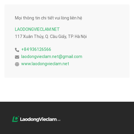
Mọi thông tin chi tiết vui lòng liên hệ
LAODONGVIECLAM.NET
117 Xuân Thủy, Q. Cầu Giấy, TP. Hà Nội
+84 936126566
laodongvieclam.net@gmail.com
www.laodongvieclam.net